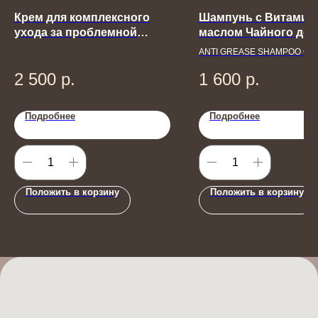
Крем для комплексного
Шампунь с Витамин
ухода за проблемной
маслом Чайного дер
кожей тела
для жирной кожи го
ANTI GREASE SHAMPOO O
PROFESSIONAL
2 500
р.
1 600
р.
Подробнее
Подробнее
Положить в корзину
Положить в корзину