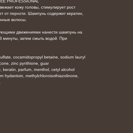
EE PROFESSIONAL
свежает кожу головы, стимулирует рост
ет от перхоти. Шампунь содержит кератин,
нные волосы.
ющими движениями нанести шампунь на
3 минуты, затем смыть водой. При
ulfate, cocamidopropyl betaine, sodium lauryl
one, zinc pyrithione, guar
 keratin, parfum, menthol, cetyl alcohol
m hydantoin, methylchloroisothiazolinone,
.