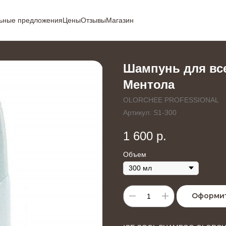
ьные предложения
Цены
Отзывы
Магазин
Шампунь для все
Ментола
OLORCHEE PROFESSIONAL
Артикул:
S1-300
1 600
р.
Объем
Оформит