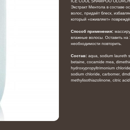
ICE COOL SHAMPOO OLORCH
Экстракт Ментола в составе о
волос, придаёт блеск, избавля
который «оживляет» повреждё
Способ применения:
массиру
влажные волосы. Оставить на 
необходимости повторить.
Cостав:
aqua, sodium laureth s
betaine, cocamide mea, dimethic
hydroxypropyltrimonium chloride,
sodium chloride, carbomer, dmd
methylisothiazolinone, citric acid