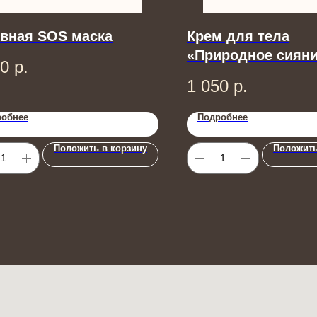
вная SOS маска
Крем для тела
«Природное сияни
00
р.
1 050
р.
робнее
Подробнее
Положить в корзину
Положить