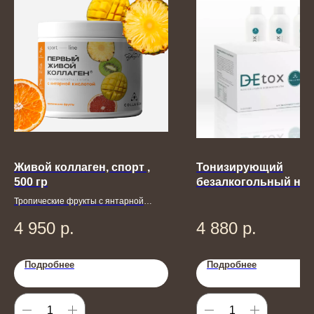
Живой коллаген, спорт ,
Тонизирующий
500 гр
безалкогольный нап
Detox
Тропические фрукты с янтарной
кислотой
4 950
р.
4 880
р.
Подробнее
Подробнее